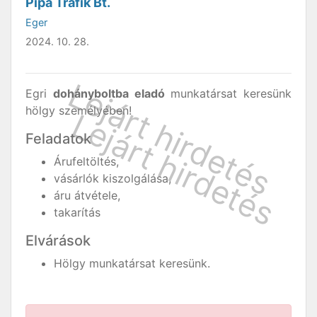
Pipa Trafik Bt.
Eger
2024. 10. 28.
Egri
dohányboltba eladó
munkatársat keresünk
hölgy személyében!
Feladatok
Árufeltöltés,
vásárlók kiszolgálása,
áru átvétele,
takarítás
Elvárások
Hölgy munkatársat keresünk.