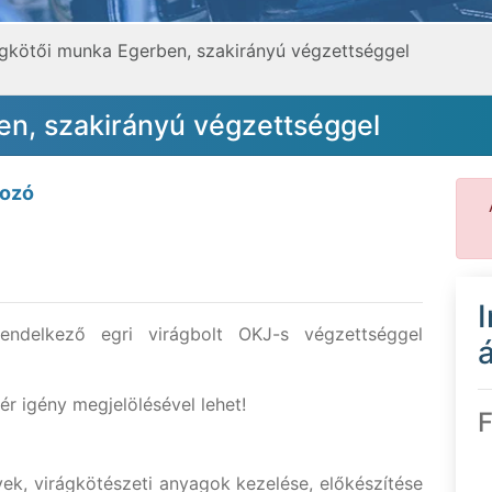
ágkötői munka Egerben, szakirányú végzettséggel
en, szakirányú végzettséggel
kozó
 rendelkező egri virágbolt OKJ-s végzettséggel
á
ér igény megjelölésével lehet!
F
ek, virágkötészeti anyagok kezelése, előkészítése