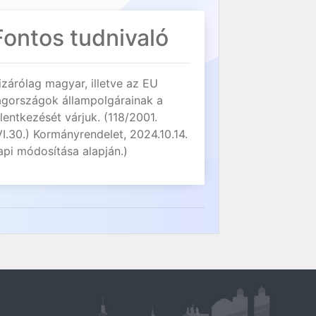
Fontos tudnivaló
izárólag magyar, illetve az EU
agországok állampolgárainak a
elentkezését várjuk. (118/2001.
VI.30.) Kormányrendelet, 2024.10.14.
api módosítása alapján.)