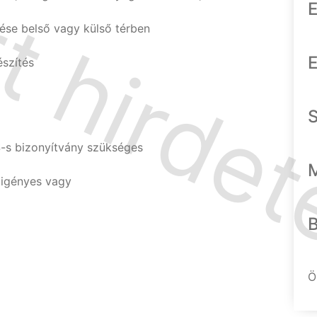
E
zése belső vagy külső térben
E
észítés
S-s bizonyítvány szükséges
 igényes vagy
Ö