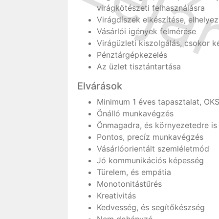
virágkötészeti felhasználásra
Virágdíszek elkészítése, elhelye
Vásárlói igények felmérése
Virágüzleti kiszolgálás, csokor k
Pénztárgépkezelés
Az üzlet tisztántartása
Elvárások
Minimum 1 éves tapasztalat, OK
Önálló munkavégzés
Önmagadra, és környezetedre is
Pontos, precíz munkavégzés
Vásárlóorientált szemléletmód
Jó kommunikációs képesség
Türelem, és empátia
Monotonitástűrés
Kreativitás
Kedvesség, és segítőkészség