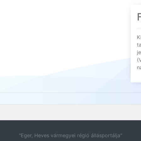
K
t
j
(
n
"Eger, Heves vármegyei régió állásportálja"