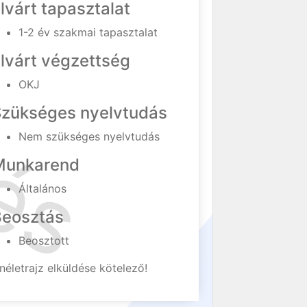
lvárt tapasztalat
1-2 év szakmai tapasztalat
lvárt végzettség
OKJ
Szükséges nyelvtudás
Nem szükséges nyelvtudás
Munkarend
Általános
Beosztás
Beosztott
néletrajz elküldése kötelező!