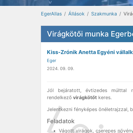
EgerAllas
Állások
Szakmunka
Vir
Virágkötői munka Egerb
Kiss-Zrónik Anetta Egyéni vállal
Eger
2024. 09. 09.
Jól bejáratott, évtizedes múlttal
rendelkező
virágkötőt
keres.
Jelentkezni fényképes önéletrajzzal, b
Feladatok
Vágott virágok, cserepes növény