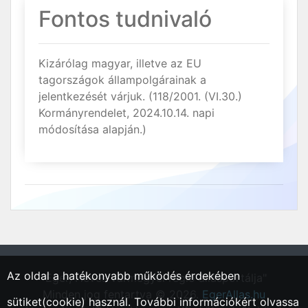
Fontos tudnivaló
Kizárólag magyar, illetve az EU
tagországok állampolgárainak a
jelentkezését várjuk. (118/2001. (VI.30.)
Kormányrendelet, 2024.10.14. napi
módosítása alapján.)
Az oldal a hatékonyabb működés érdekében
"Eger, Heves vármegyei régió állásportálja"
Minden jog fentartva © 2026.
EgerAllas.hu
sütiket(cookie) használ. További információkért olvassa