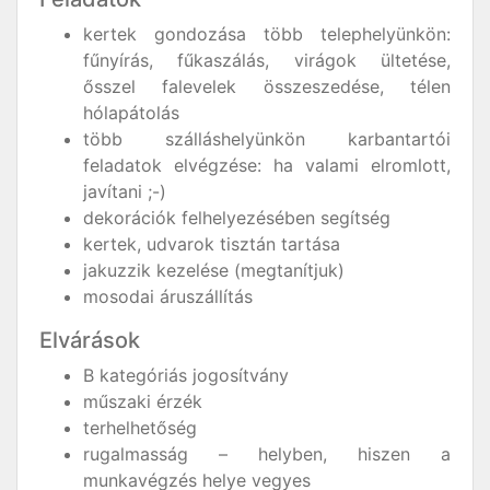
kertek gondozása több telephelyünkön:
fűnyírás, fűkaszálás, virágok ültetése,
ősszel falevelek összeszedése, télen
hólapátolás
több szálláshelyünkön karbantartói
feladatok elvégzése: ha valami elromlott,
javítani ;-)
dekorációk felhelyezésében segítség
kertek, udvarok tisztán tartása
jakuzzik kezelése (megtanítjuk)
mosodai áruszállítás
Elvárások
B kategóriás jogosítvány
műszaki érzék
terhelhetőség
rugalmasság – helyben, hiszen a
munkavégzés helye vegyes