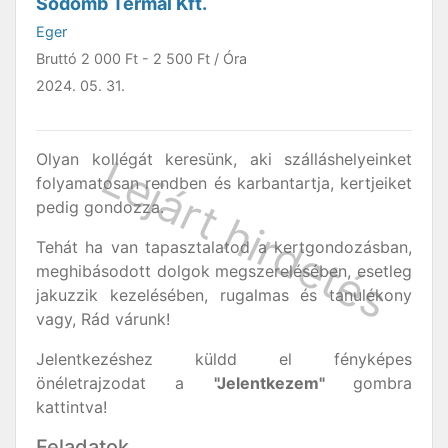
Sódomb Termál Kft.
Eger
Bruttó
2 000 Ft
-
2 500 Ft
/ Óra
2024. 05. 31.
Olyan kollégát keresünk, aki szálláshelyeinket
folyamatosan rendben és karbantartja, kertjeiket
pedig gondozza.
Tehát ha van tapasztalatod a kertgondozásban,
meghibásodott dolgok megszerelésében, esetleg
jakuzzik kezelésében, rugalmas és tanulékony
vagy, Rád várunk!
Jelentkezéshez küldd el fényképes
önéletrajzodat a
"Jelentkezem"
gombra
kattintva!
Feladatok