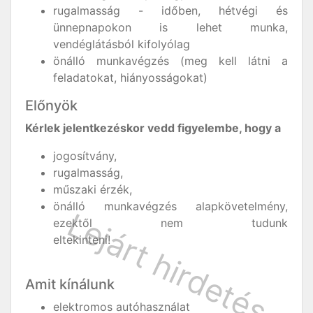
rugalmasság - időben, hétvégi és
ünnepnapokon is lehet munka,
vendéglátásból kifolyólag
önálló munkavégzés (meg kell látni a
feladatokat, hiányosságokat)
Előnyök
Kérlek jelentkezéskor vedd figyelembe, hogy a
jogosítvány,
rugalmasság,
műszaki érzék,
önálló munkavégzés alapkövetelmény,
ezektől nem tudunk
eltekinteni!
Amit kínálunk
elektromos autóhasználat