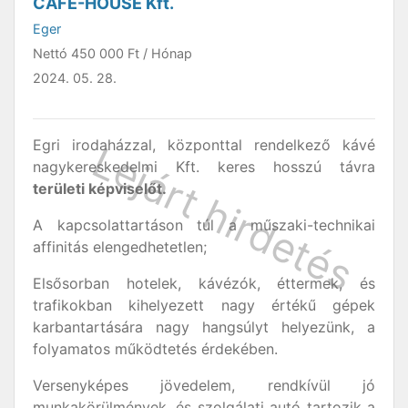
CAFÉ-HOUSE Kft.
Eger
Nettó
450 000 Ft
/ Hónap
2024. 05. 28.
Egri irodaházzal, központtal rendelkező kávé
nagykereskedelmi Kft. keres hosszú távra
területi képviselőt.
A kapcsolattartáson túl a műszaki-technikai
affinitás elengedhetetlen;
Elsősorban hotelek, kávézók, éttermek, és
trafikokban kihelyezett nagy értékű gépek
karbantartására nagy hangsúlyt helyezünk, a
folyamatos működtetés érdekében.
Versenyképes jövedelem, rendkívül jó
munkakörülmények, és szolgálati autó tartozik a