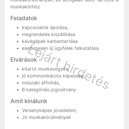
munkakörhöz.
Feladatok
kapcsolatok ápolása,
megrendelés kiszállítása
kávégépek karbantartása
esetlegesen új ügyfelek felkutatása
Elvárások
kitartó munkavégzés,
jó kommunikációs képesség,
műszaki affinitás,
B kategóriás jogosítvány
Amit kínálunk
Versenyképes jövedelem,
Jó munkakörülmények