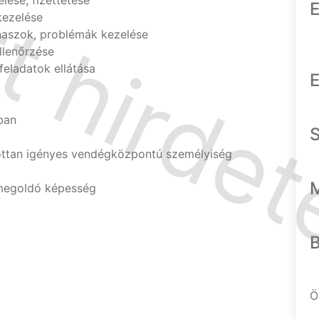
lése, fizettetése
E
kezelése
naszok, problémák kezelése
llenőrzése
feladatok ellátása
E
ban
ottan igényes vendégközpontú személyiség
megoldó képesség
Ö