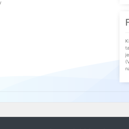
y
K
t
j
(
n