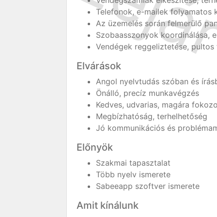
Vendégszámlák elkészítése, terhe
Telefonok, e-mailek folyamatos 
Az üzemelés során felmerülő pa
Szobaasszonyok koordinálása, e
Vendégek reggeliztetése, pultos 
Elvárások
Angol nyelvtudás szóban és írás
Önálló, precíz munkavégzés
Kedves, udvarias, magára fokoz
Megbízhatóság, terhelhetőség
Jó kommunikációs és probléma
Előnyök
Szakmai tapasztalat
Több nyelv ismerete
Sabeeapp szoftver ismerete
Amit kínálunk