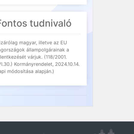
Fontos tudnivaló
izárólag magyar, illetve az EU
agországok állampolgárainak a
elentkezését várjuk. (118/2001.
VI.30.) Kormányrendelet, 2024.10.14.
api módosítása alapján.)