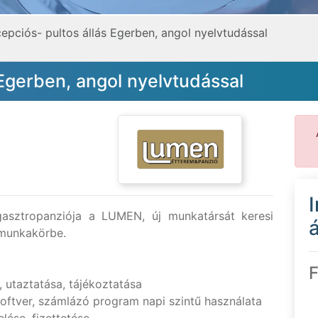
epciós- pultos állás Egerben, angol nyelvtudással
 Egerben, angol nyelvtudással
gasztropanziója a LUMEN, új munkatársát keresi
á
unkakörbe.
F
 utaztatása, tájékoztatása
zoftver, számlázó program napi szintű használata