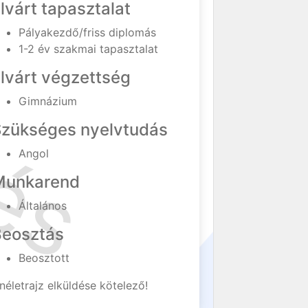
lvárt tapasztalat
Pályakezdő/friss diplomás
1-2 év szakmai tapasztalat
lvárt végzettség
Gimnázium
Szükséges nyelvtudás
Angol
Munkarend
Általános
Beosztás
Beosztott
néletrajz elküldése kötelező!