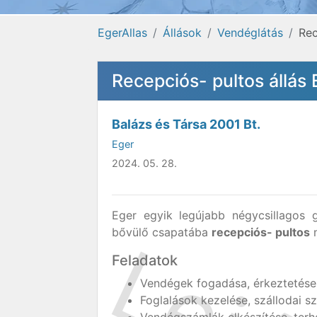
EgerAllas
Állások
Vendéglátás
Rec
Recepciós- pultos állás
Balázs és Társa 2001 Bt.
Eger
2024. 05. 28.
Eger egyik legújabb négycsillagos 
bővülő csapatába
recepciós- pultos
m
Feladatok
Vendégek fogadása, érkeztetése,
Foglalások kezelése, szállodai s