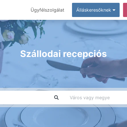
Ügyfélszolgálat
Álláskeresőknek
Szállodai recepciós