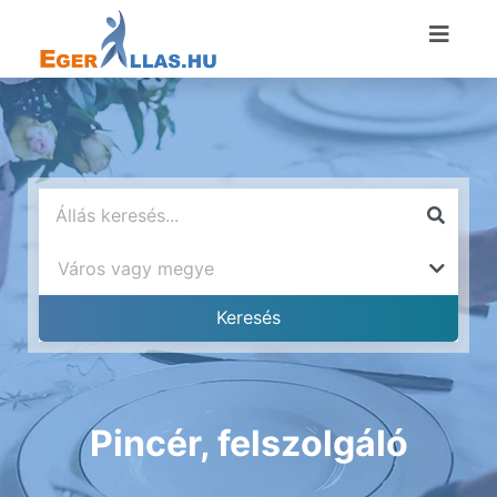
Pincér, felszolgáló