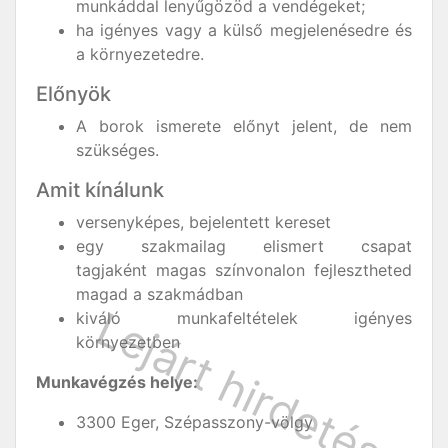
munkáddal lenyűgözöd a vendégeket;
ha igényes vagy a külső megjelenésedre és
a környezetedre.
Előnyök
A borok ismerete előnyt jelent, de nem
szükséges.
Amit kínálunk
versenyképes, bejelentett kereset
egy szakmailag elismert csapat
tagjaként magas színvonalon fejlesztheted
magad a szakmádban
kiváló munkafeltételek igényes
környezetben
Munkavégzés helye:
3300 Eger, Szépasszony-völgy