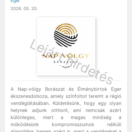
Eger
2026. 05. 20.
A Nap-völgy Borászat és Élménybirtok Eger
ékszeresdoboza, amely színfoltot teremt a régió
vendéglátásában. Küldetésünk, hogy egy olyan
helynek adjunk otthont, ami nemcsak azért
különleges, mert a magas minőség a
működésünk kompromisszumok nélküli
alappillére, hanem azért is, mert a vendégeket a