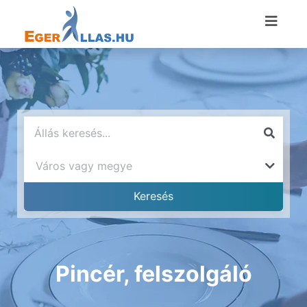
Pincér, felszolgáló