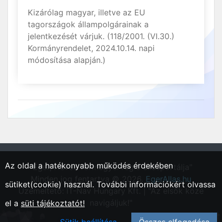
Kizárólag magyar, illetve az EU
tagországok állampolgárainak a
jelentkezését várjuk. (118/2001. (VI.30.)
Kormányrendelet, 2024.10.14. napi
módosítása alapján.)
Az oldal a hatékonyabb működés érdekében
"Eger, Heves vármegyei régió állásportálja"
Minden jog fentartva © 2026.
EgerAllas.hu
sütiket(cookie) használ. További információkért olvassa
Üzemeltető: IT-Nav Hungary Kft. | "Az elsők közé
navigáljuk!"
el a
süti tájékoztatót!