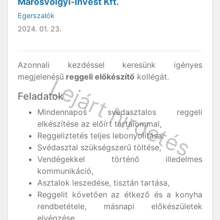
Marosvölgyi-Invest Kft.
Egerszalók
2024. 01. 23.
Azonnali kezdéssel keresünk igényes
megjelenésű
reggeli előkészítő
kollégát.
Feladatok
Mindennapos svédasztalos reggeli
elkészítése az előírt tartalommal,
Reggeliztetés teljes lebonyolítása:
Svédasztal szükségszerű töltése,
Vendégekkel történő illedelmes
kommunikáció,
Asztalok leszedése, tisztán tartása,
Reggelit követően az étkező és a konyha
rendbetétele, másnapi előkészületek
elvégzése,