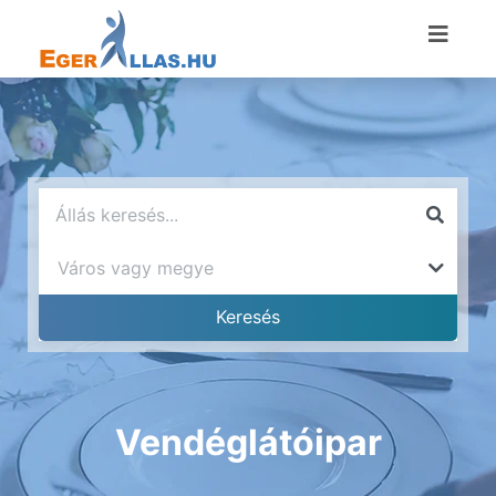
Vendéglátóipar