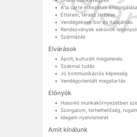
Önálló munkavégzés
A'la carte étkezések kiszolgálás
Étterem, terasz terítése
Vendégeknek bor és italajánlás
Rendezvények esküvők lebonyolí
Számlázás
Elvárások
Ápolt, kulturált megjelenés
Szakmai tudás
Jó kommunikációs képesség
Vendégorientált magatartás
Előnyök
Hasonló munkakörnyezetben szer
Szorgalom, terhelhetőség, ruga
Idegem nyelvismeret
Amit kínálunk