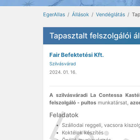
EgerAllas
Állások
Vendéglátás
Tap
Tapasztalt felszolgálói á
Fair Befektetési Kft.
Szilvásvárad
2024. 01. 16.
A szilvásváradi La Contessa Kastél
felszolgáló - pultos
munkatársat,
azo
Feladatok
Szállodai reggeli, vacsora kiszol
Koktélok készítés