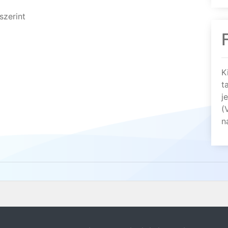
szerint
K
t
j
(
n