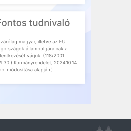
Fontos tudnivaló
izárólag magyar, illetve az EU
agországok állampolgárainak a
elentkezését várjuk. (118/2001.
VI.30.) Kormányrendelet, 2024.10.14.
api módosítása alapján.)