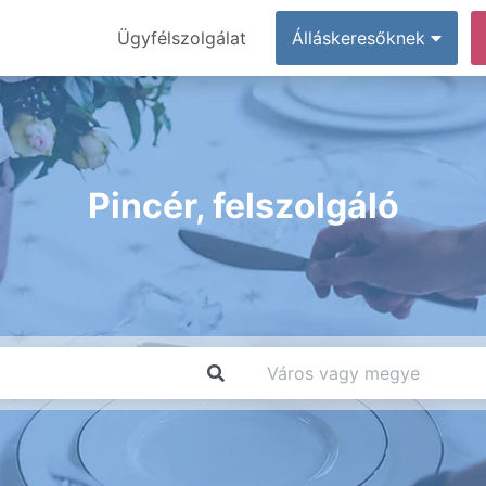
Ügyfélszolgálat
Álláskeresőknek
Pincér, felszolgáló