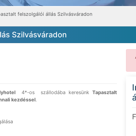
asztalt felszolgálói állás Szilvásváradon
llás Szilvásváradon
yhotel
4*-os szállodába keresünk
Tapasztalt
á
nnali kezdéssel
.
F
gálása