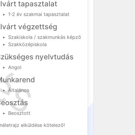
lvárt tapasztalat
1-2 év szakmai tapasztalat
lvárt végzettség
Szakiskola / szakmunkás képző
Szakközépiskola
Szükséges nyelvtudás
Angol
Munkarend
Általános
Beosztás
Beosztott
néletrajz elküldése kötelező!