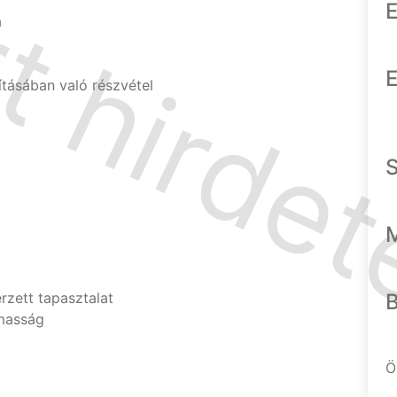
E
a
E
tásában való részvétel
zett tapasztalat
lmasság
Ö