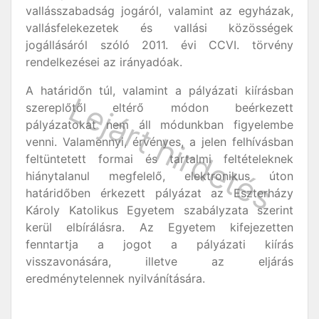
vallásszabadság jogáról, valamint az egyházak,
vallásfelekezetek és vallási közösségek
jogállásáról szóló 2011. évi CCVI. törvény
rendelkezései az irányadóak.
A határidőn túl, valamint a pályázati kiírásban
szereplőtől eltérő módon beérkezett
pályázatokat nem áll módunkban figyelembe
venni. Valamennyi, érvényes, a jelen felhívásban
feltüntetett formai és tartalmi feltételeknek
hiánytalanul megfelelő, elektronikus úton
határidőben érkezett pályázat az Eszterházy
Károly Katolikus Egyetem szabályzata szerint
kerül elbírálásra. Az Egyetem kifejezetten
fenntartja a jogot a pályázati kiírás
visszavonására, illetve az eljárás
eredménytelennek nyilvánítására.