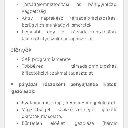
Társadalombiztosítási és bérügyintézői
végzettség
Aktív, naprakész társadalombiztosítási,
bérügyi és munkaügyi ismeretek
Legalább egy év társadalombiztosítási
kifizetőhelyi szakmai tapasztalat
Előnyök
SAP program ismerete
Többéves társadalombiztosítási
kifizetőhelyi szakmai tapasztalat
A pályázat részeként benyújtandó iratok,
igazolások:
Szakmai önéletrajz, bérigény megjelöléssel.
Végzettséget, szakképzettséget igazoló
okiratok másolata.
Büntetlen előélet igazolása (három