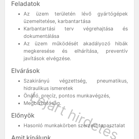
Feladatok
Az üzem területén lévő gyártógépek
üzemeltetése, karbantartása
Karbantartási terv végrehajtása és
dokumentálása
Az üzem működését akadályozó hibák
megkeresése és elhárítása, preventív
javítások elvégzése.
Elvárások
Szakirányú végzettség, pneumatikus,
hidraulikus ismeretek
Önálló, precíz, pontos munkavégzés,
Megbízhatóság.
Előnyök
Hasonló munkakörben szerzett tapasztalat
Amit kínálunk