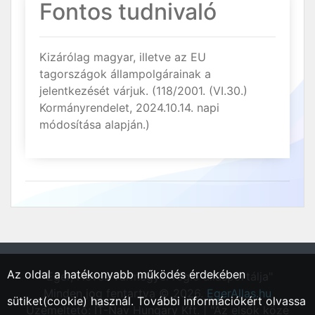
Fontos tudnivaló
Kizárólag magyar, illetve az EU
tagországok állampolgárainak a
jelentkezését várjuk. (118/2001. (VI.30.)
Kormányrendelet, 2024.10.14. napi
módosítása alapján.)
Az oldal a hatékonyabb működés érdekében
"Eger, Heves vármegyei régió állásportálja"
Minden jog fentartva © 2026.
EgerAllas.hu
sütiket(cookie) használ. További információkért olvassa
Üzemeltető: IT-Nav Hungary Kft. | "Az elsők közé