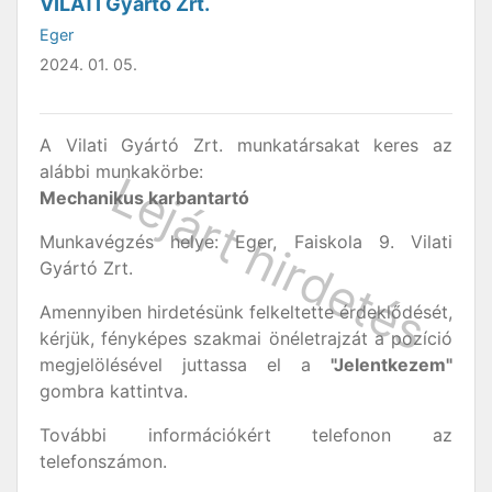
VILATI Gyártó Zrt.
Eger
2024. 01. 05.
A Vilati Gyártó Zrt. munkatársakat keres az
alábbi munkakörbe:
Mechanikus karbantartó
Munkavégzés helye: Eger, Faiskola 9. Vilati
Gyártó Zrt.
Amennyiben hirdetésünk felkeltette érdeklődését,
kérjük, fényképes szakmai önéletrajzát a pozíció
megjelölésével juttassa el a
"Jelentkezem"
gombra kattintva.
További információkért telefonon az
telefonszámon.