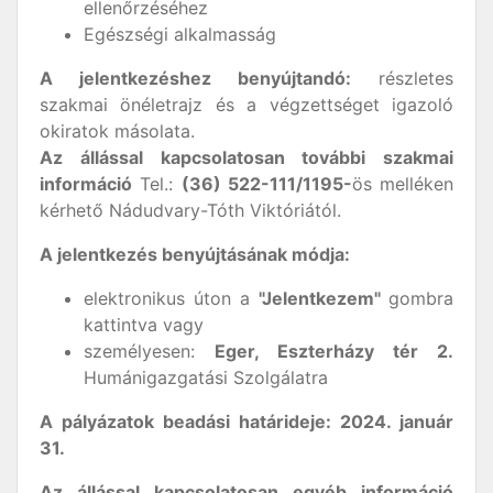
ellenőrzéséhez
Egészségi alkalmasság
A jelentkezéshez benyújtandó:
részletes
szakmai önéletrajz és a végzettséget igazoló
okiratok másolata.
Az állással kapcsolatosan további szakmai
információ
Tel.:
(36) 522-111/1195-
ös melléken
kérhető Nádudvary-Tóth Viktóriától.
A jelentkezés benyújtásának módja:
elektronikus úton a
"Jelentkezem"
gombra
kattintva vagy
személyesen:
Eger, Eszterházy tér 2.
Humánigazgatási Szolgálatra
A pályázatok beadási határideje: 2024. január
31.
Az állással kapcsolatosan egyéb információ