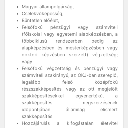
Magyar állampolgárság,
Cselekvőképesség,
Büntetlen előélet,
Felsőfokú pénzügyi vagy számviteli
(főiskolai vagy egyetemi alapképzésben, a
többciklusú rendszerben pedig az
alapképzésben és mesterképzésben vagy
doktori képzésben szerzett) végzettség;
vagy
Felsőfokú végzettség és pénzügyi vagy
számviteli szakirányú, az OKJ-ban szereplő,
legalább felső középfokú
részszakképesítés, vagy az ott megjelölt
szakképesítésekkel egyenértékű, a
szakképesítés megszerzésének
időpontjában államilag elismert
szakképesítés
Hozzájárulás a kifogástalan életvitel