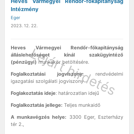
Heves Vármegyei Rendőr-főkapitányság
Intézmény
Eger
2023. 12. 22.
Heves Vármegyei Rendőr-főkapitányság
álláslehetőséget kínál szakügyintéző
(pénzügyi)
munkakör betöltésére.
Foglalkoztatási jogviszony:
rendvédelmi
igazgatási szolgálati jogviszony
Foglakoztatás ideje
: határozatlan idejű
Foglalkoztatás jellege:
Teljes munkaidő
A munkavégzés helye:
3300 Eger, Eszterházy
tér 2.,