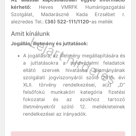
kérhető:
Heves VMRFK Humánigazgatási
Szolgálat, Madarászné Kada Erzsébet r.
alezredes Tel.:
(36) 522-111/1120-
as mellék
Amit kínálunk
Jogállás, illetmény és juttatások:
A jogállásra, az illetmény megállapítására és
a juttatásokra a rendvédelmi feladatok
ellátó szervek hivatásos állományának
szolgálati jogviszonyáról szóló 2015. évi
XLII. törvény rendelkezései, a(z) „D”
felsőfokú munkaköri kategória fizetési
fokozatai és az azokhoz tartozó
illetményekről szóló 12. mellékleteinek
rendelkezései az irányadók.