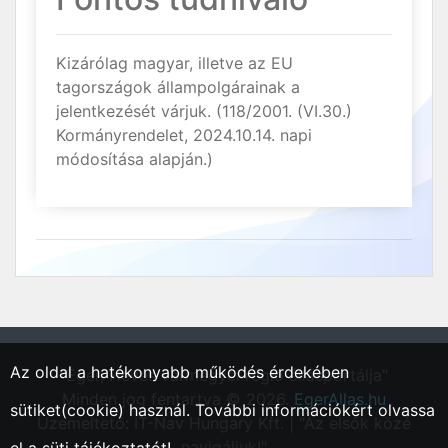
Kizárólag magyar, illetve az EU
tagországok állampolgárainak a
jelentkezését várjuk. (118/2001. (VI.30.)
Kormányrendelet, 2024.10.14. napi
módosítása alapján.)
Az oldal a hatékonyabb működés érdekében
"Eger, Heves vármegyei régió állásportálja"
Minden jog fentartva © 2026.
EgerAllas.hu
sütiket(cookie) használ. További információkért olvassa
Üzemeltető: IT-Nav Hungary Kft. | "Az elsők közé
navigáljuk!"