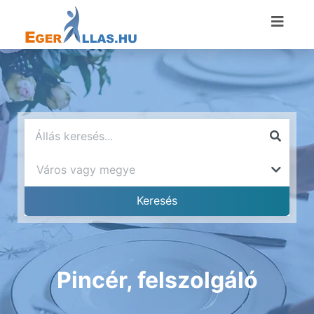
Pincér, felszolgáló