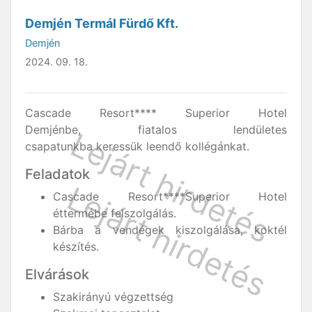
Demjén Termál Fürdő Kft.
Demjén
2024. 09. 18.
Cascade Resort**** Superior Hotel
Demjénbe, fiatalos lendületes
csapatunkba keressük leendő kollégánkat.
Feladatok
Cascade Resort****Superior Hotel
éttermébe felszolgálás.
Bárba a vendégek kiszolgálása, koktél
készítés.
Elvárások
Szakirányú végzettség