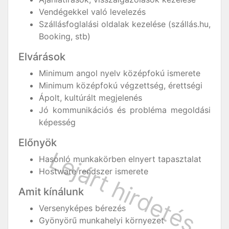
Vendégekkel való levelezés
Szállásfoglalási oldalak kezelése (szállás.hu,
Booking, stb)
Elvárások
Minimum angol nyelv középfokú ismerete
Minimum középfokú végzettség, érettségi
Ápolt, kultúrált megjelenés
Jó kommunikációs és probléma megoldási
képesség
Előnyök
Hasonló munkakörben elnyert tapasztalat
Hostware rendszer ismerete
Amit kínálunk
Versenyképes bérezés
Gyönyörű munkahelyi környezet