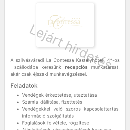
A szilvásváradi La Contessa Kastélyhotel 4*-os
szállodába keresünk
recepciós
munkatársat,
akár csak éjszaki munkavégzéssel.
Feladatok
Vendégek érkeztetése, utaztatása
Számla kiállítása, fizettetés
Vendégekkel való szoros kapcsolattartás,
információ szolgáltatás
Foglalások felvétele, rögzítése
Ajánlatírások, visszaigazolások kezelése