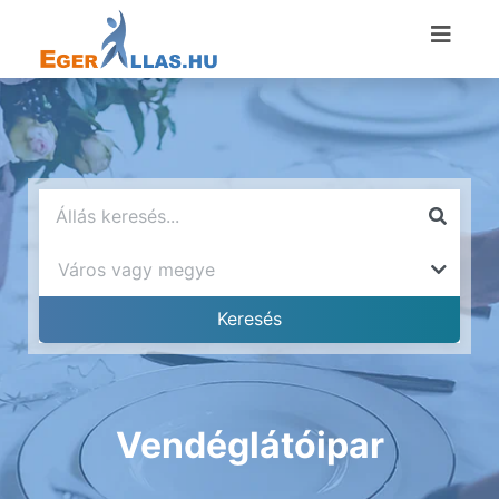
Vendéglátóipar