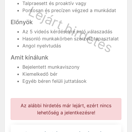
Talpraesett és proaktív vagy
Pontosan és precízen végzed a munkádat
Előnyök
Az 5 videós kérdésekre való válaszadás
Hasonló munkakörben szerzett tapasztalat
Angol nyelvtudás
Amit kínálunk
Bejelentett munkaviszony
Kiemelkedő bér
Egyéb béren felüli juttatások
Az alábbi hirdetés már lejárt, ezért nincs
lehetőség a jelentkezésre!