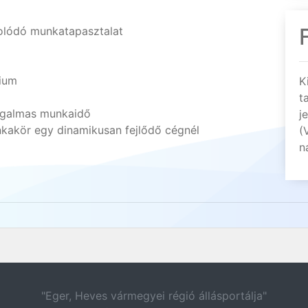
solódó munkatapasztalat
ium
K
t
rugalmas munkaidő
j
nkakör egy dinamikusan fejlődő cégnél
(
n
"Eger, Heves vármegyei régió állásportálja"