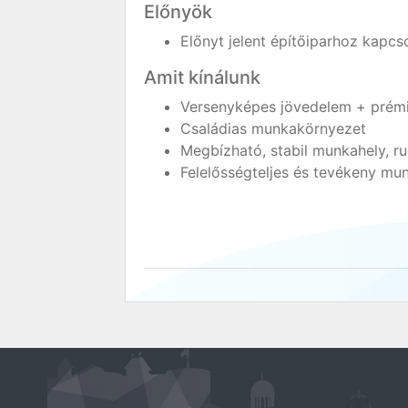
Előnyök
Előnyt jelent építőiparhoz kapc
Amit kínálunk
Versenyképes jövedelem + prém
Családias munkakörnyezet
Megbízható, stabil munkahely, 
Felelősségteljes és tevékeny mu