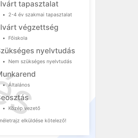
lvárt tapasztalat
2-4 év szakmai tapasztalat
lvárt végzettség
Főiskola
Szükséges nyelvtudás
Nem szükséges nyelvtudás
Munkarend
Általános
Beosztás
Közép vezető
néletrajz elküldése kötelező!