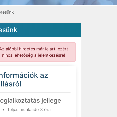
eresünk
resünk
Az alábbi hirdetés már lejárt, ezért
nincs lehetőség a jelentkezésre!
Információk az
llásról
oglalkoztatás jellege
Teljes munkaidő 8 óra