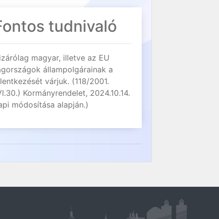
Fontos tudnivaló
izárólag magyar, illetve az EU
agországok állampolgárainak a
elentkezését várjuk. (118/2001.
VI.30.) Kormányrendelet, 2024.10.14.
api módosítása alapján.)