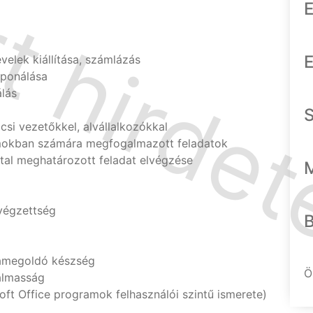
E
E
evelek kiállítása, számlázás
zponálása
álás
si vezetőkkel, alvállalkozókkal
mokban számára megfogalmazott feladatok
tal meghatározott feladat elvégzése
végzettség
amegoldó készség
Ö
almasság
ft Office programok felhasználói szintű ismerete)