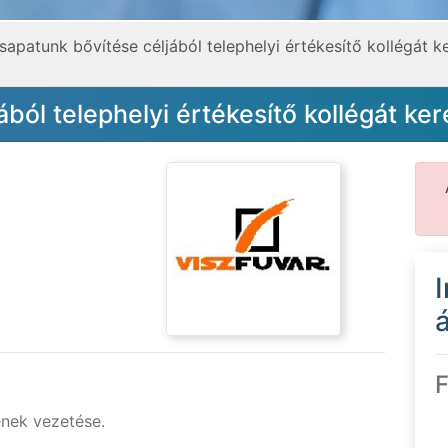
sapatunk bővítése céljából telephelyi értékesítő kollégát k
ból telephelyi értékesítő kollégát ke
á
F
ének vezetése.