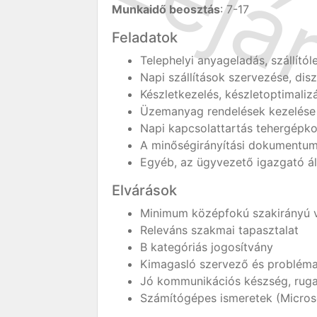
Munkaidő beosztás
: 7-17
Feladatok
Telephelyi anyageladás, szállítól
Napi szállítások szervezése, dis
Készletkezelés, készletoptimaliz
Üzemanyag rendelések kezelése
Napi kapcsolattartás tehergépkoc
A minőségirányítási dokumentu
Egyéb, az ügyvezető igazgató ál
Elvárások
Minimum középfokú szakirányú 
Releváns szakmai tapasztalat
B kategóriás jogosítvány
Kimagasló szervező és problém
Jó kommunikációs készség, rug
Számítógépes ismeretek (Microso