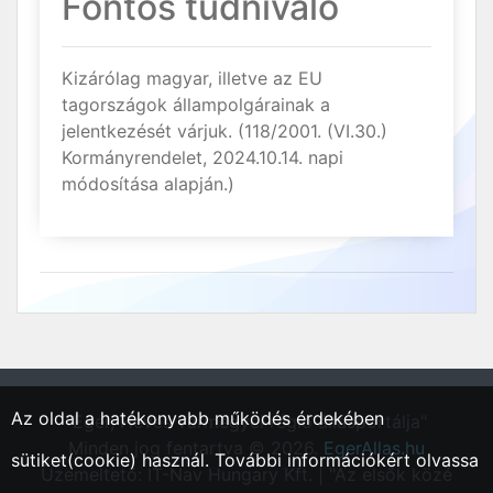
Fontos tudnivaló
Kizárólag magyar, illetve az EU
tagországok állampolgárainak a
jelentkezését várjuk. (118/2001. (VI.30.)
Kormányrendelet, 2024.10.14. napi
módosítása alapján.)
Az oldal a hatékonyabb működés érdekében
"Eger, Heves vármegyei régió állásportálja"
Minden jog fentartva © 2026.
EgerAllas.hu
sütiket(cookie) használ. További információkért olvassa
Üzemeltető: IT-Nav Hungary Kft. | "Az elsők közé