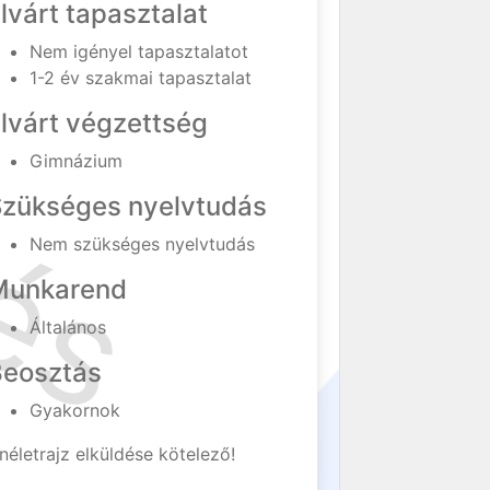
lvárt tapasztalat
Nem igényel tapasztalatot
1-2 év szakmai tapasztalat
lvárt végzettség
Gimnázium
Szükséges nyelvtudás
Nem szükséges nyelvtudás
Munkarend
Általános
Beosztás
Gyakornok
néletrajz elküldése kötelező!