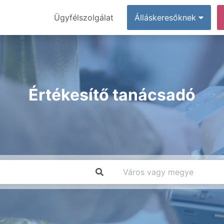
Ügyfélszolgálat
Álláskeresőknek
Értékesítő tanácsadó