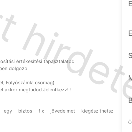
E
E
osítási értékesítési tapasztalatod
rben dolgozol
tel, Folyószámla csomag)
el akkor megtudod.Jelentkezz!!!
 egy biztos fix jövedelmet kiegészíthetsz
Ö