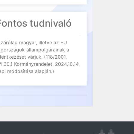
Fontos tudnivaló
izárólag magyar, illetve az EU
agországok állampolgárainak a
elentkezését várjuk. (118/2001.
VI.30.) Kormányrendelet, 2024.10.14.
api módosítása alapján.)