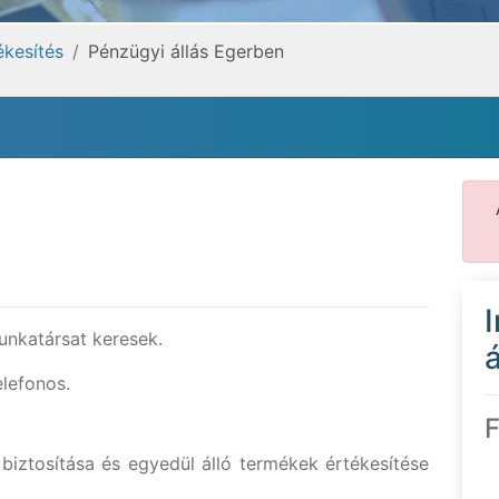
ékesítés
Pénzügyi állás Egerben
munkatársat keresek.
á
elefonos.
F
biztosítása és egyedül álló termékek értékesítése