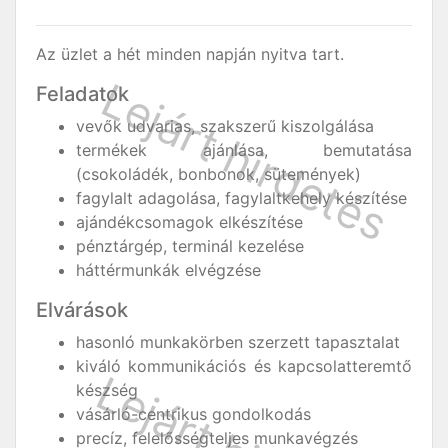
Az üzlet a hét minden napján nyitva tart.
Feladatok
vevők udvarias, szakszerű kiszolgálása
termékek ajánlása, bemutatása
(csokoládék, bonbonok, sütemények)
fagylalt adagolása, fagylaltkehely készítése
ajándékcsomagok elkészítése
pénztárgép, terminál kezelése
háttérmunkák elvégzése
Elvárások
hasonló munkakörben szerzett tapasztalat
kiváló kommunikációs és kapcsolatteremtő
készség
vásárló-centrikus gondolkodás
precíz, felelősségteljes munkavégzés