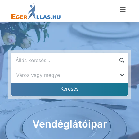
Vendéglátóipar