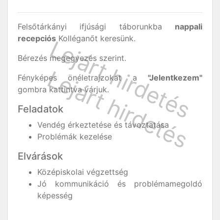
Felsőtárkányi ifjúsági táborunkba
nappali
recepciós
Kolléganőt keresünk.
Bérezés megegyezés szerint.
Fényképes önéletrajzokat a
"Jelentkezem"
gombra kattintva várjuk.
Feladatok
Vendég érkeztetése és távoztatása
Problémák kezelése
Elvárások
Középiskolai végzettség
Jó kommunikáció és problémamegoldó
képesség