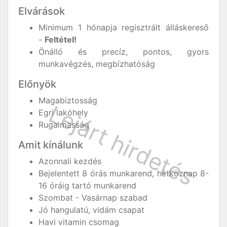
Elvárások
Minimum 1 hónapja regisztrált álláskereső
-
Feltétel!
Önálló és precíz, pontos, gyors
munkavégzés, megbízhatóság
Előnyök
Magabiztosság
Egri lakóhely
Rugalmasság
Amit kínálunk
Azonnali kezdés
Bejelentett 8 órás munkarend, hétköznap 8-
16 óráig tartó munkarend
Szombat - Vasárnap szabad
Jó hangulatú, vidám csapat
Havi vitamin csomag