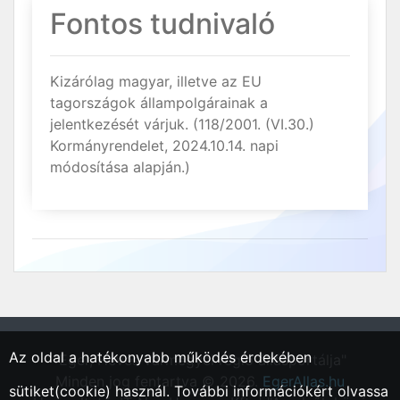
Fontos tudnivaló
Kizárólag magyar, illetve az EU
tagországok állampolgárainak a
jelentkezését várjuk. (118/2001. (VI.30.)
Kormányrendelet, 2024.10.14. napi
módosítása alapján.)
Az oldal a hatékonyabb működés érdekében
"Eger, Heves vármegyei régió állásportálja"
Minden jog fentartva © 2026.
EgerAllas.hu
sütiket(cookie) használ. További információkért olvassa