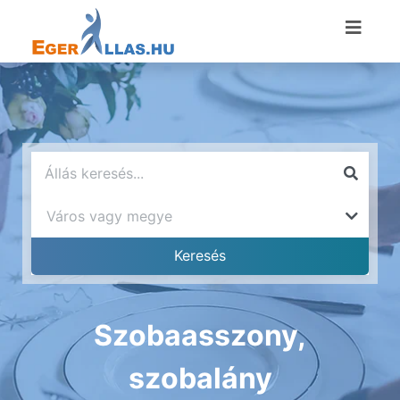
Szobaasszony,
szobalány