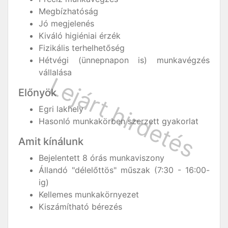
Megbízhatóság
Jó megjelenés
Kiváló higiéniai érzék
Fizikális terhelhetőség
Hétvégi (ünnepnapon is) munkavégzés
vállalása
Előnyök
Egri lakhely
Hasonló munkakörben szerzett gyakorlat
Amit kínálunk
Bejelentett 8 órás munkaviszony
Állandó "délelőttös" műszak (7:30 - 16:00-
ig)
Kellemes munkakörnyezet
Kiszámítható bérezés