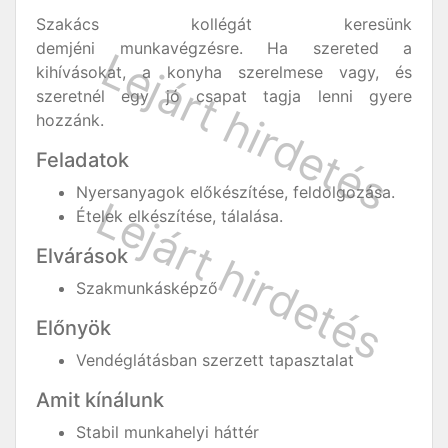
Szakács kollégát keresünk
demjéni munkavégzésre. Ha szereted a
kihívásokat, a konyha szerelmese vagy, és
szeretnél egy jó csapat tagja lenni gyere
hozzánk.
Feladatok
Nyersanyagok előkészítése, feldolgozása.
Ételek elkészítése, tálalása.
Elvárások
Szakmunkásképző
Előnyök
Vendéglátásban szerzett tapasztalat
Amit kínálunk
Stabil munkahelyi háttér