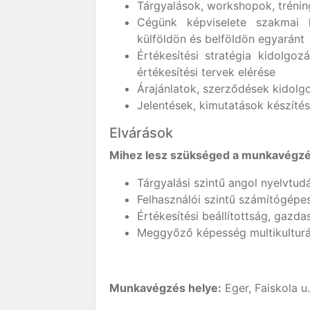
Tárgyalások, workshopok, trénin
Cégünk képviselete szakmai k
külföldön és belföldön egyaránt
Értékesítési stratégia kidolgoz
értékesítési tervek elérése
Árajánlatok, szerződések kidolg
Jelentések, kimutatások készítés
Elvárások
Mihez lesz szükséged a munkavégz
Tárgyalási szintű angol nyelvtud
Felhasználói szintű számítógépe
Értékesítési beállítottság, gazda
Meggyőző képesség multikulturá
Munkavégzés helye:
Eger, Faiskola u.