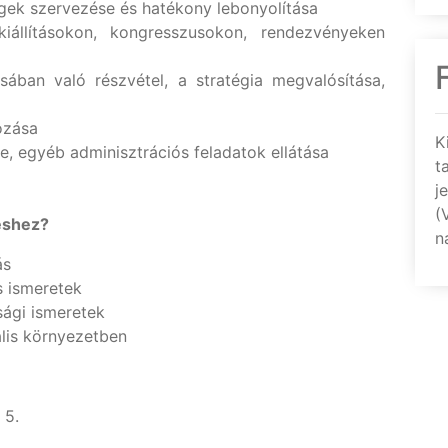
gek szervezése és hatékony lebonyolítása
iállításokon, kongresszusokon, rendezvényeken
ásában való részvétel, a stratégia megvalósítása,
ozása
K
e, egyéb adminisztrációs feladatok ellátása
t
j
(
éshez?
n
ás
s ismeretek
sági ismeretek
lis környezetben
 5.