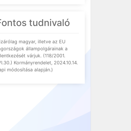
Fontos tudnivaló
izárólag magyar, illetve az EU
agországok állampolgárainak a
elentkezését várjuk. (118/2001.
VI.30.) Kormányrendelet, 2024.10.14.
api módosítása alapján.)