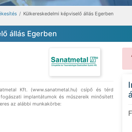
ékesítés
Külkereskedelmi képviselő állás Egerben
lő állás Egerben
tmetal Kft. (www.sanatmetal.hu) csípő és térd
á
s fogászati implantátumok és műszereik minősített
keres az alábbi munkakörbe:
F