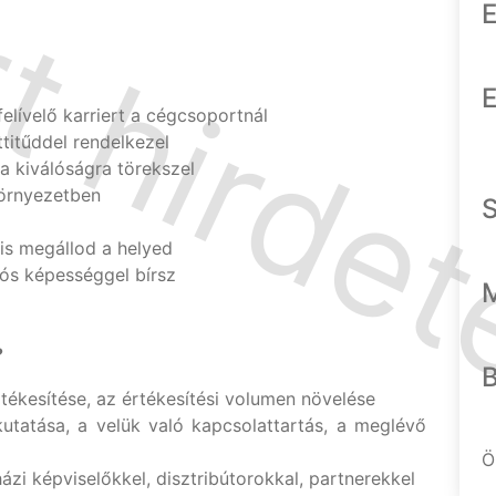
E
E
elívelő karriert a cégcsoportnál
ttitűddel rendelkezel
a kiválóságra törekszel
örnyezetben
 is megállod a helyed
ós képességgel bírsz
?
tékesítése, az értékesítési volumen növelése
kutatása, a velük való kapcsolattartás, a meglévő
Ö
ázi képviselőkkel, disztribútorokkal, partnerekkel