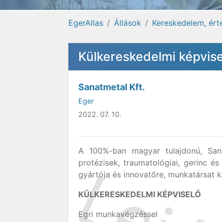
EgerAllas
Állások
Kereskedelem, ért
Külkereskedelmi képvise
Sanatmetal Kft.
Eger
2022. 07. 10.
A 100%-ban magyar tulajdonú, Sana
protézisek, traumatológiai, gerinc é
gyártója és innovatőre, munkatársat 
KÜLKERESKEDELMI KÉPVISELŐ
Egri munkavégzéssel