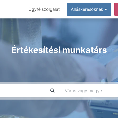
Ügyfélszolgálat
Álláskeresőknek
Értékesítési munkatárs