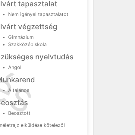
lvárt tapasztalat
Nem igényel tapasztalatot
lvárt végzettség
Gimnázium
Szakközépiskola
Szükséges nyelvtudás
Angol
Munkarend
Általános
Beosztás
Beosztott
néletrajz elküldése kötelező!