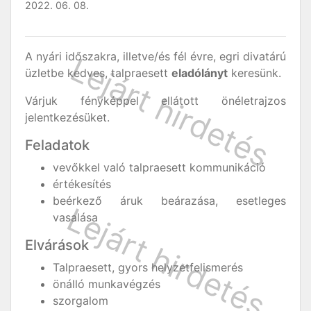
2022. 06. 08.
A nyári időszakra, illetve/és fél évre, egri divatárú
üzletbe kedves, talpraesett
eladólányt
keresünk.
Várjuk fényképpel ellátott önéletrajzos
jelentkezésüket.
Feladatok
vevőkkel való talpraesett kommunikáció
értékesítés
beérkező áruk beárazása, esetleges
vasalása
Elvárások
Talpraesett, gyors helyzetfelismerés
önálló munkavégzés
szorgalom