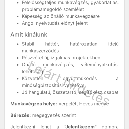
Felelősségteljes munkavégzés, gyakorlatias,
problémamegoldó szemlélet
Képesség az önálló munkavégzésre
Angol nyelvtudás előnyt jelent
Amit kínálunk
Stabil háttér, határozatlan idejű
munkaszerződés
Részvétel új, izgalmas projektekben
Önálló munkavégzés, véleményalkotási
lehetőség
Közvetlen együttműködés a
minőségbiztosítási vezetővel
Jó hangulatú, összetartó, segítőkész csapat
Munkavégzés helye:
Verpelét, Heves megye
Bérezés:
megegyezés szerint
Jelentkezni lehet a
"Jelentkezem"
gombra