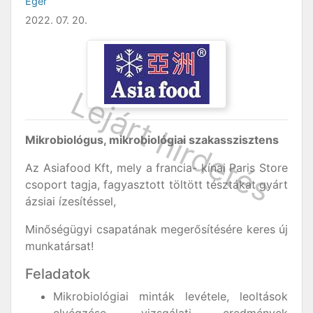
Eger
2022. 07. 20.
Mikrobiológus, mikrobiológiai szakasszisztens
Az Asiafood Kft, mely a francia- kínai Paris Store
csoport tagja, fagyasztott töltött tésztákat gyárt
ázsiai ízesítéssel,
Minőségügyi csapatának megerősítésére keres új
munkatársat!
Feladatok
Mikrobiológiai minták levétele, leoltások