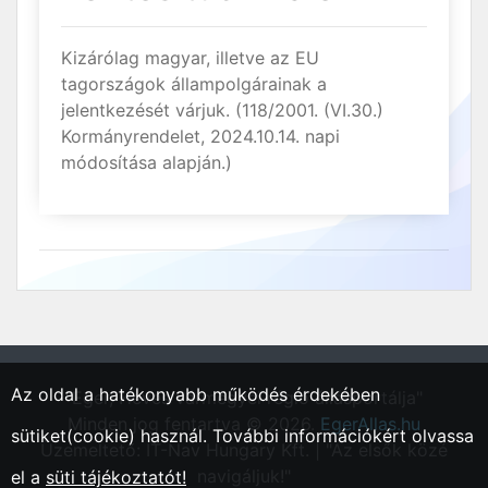
Kizárólag magyar, illetve az EU
tagországok állampolgárainak a
jelentkezését várjuk. (118/2001. (VI.30.)
Kormányrendelet, 2024.10.14. napi
módosítása alapján.)
Az oldal a hatékonyabb működés érdekében
"Eger, Heves vármegyei régió állásportálja"
Minden jog fentartva © 2026.
EgerAllas.hu
sütiket(cookie) használ. További információkért olvassa
Üzemeltető: IT-Nav Hungary Kft. | "Az elsők közé
navigáljuk!"
el a
süti tájékoztatót!