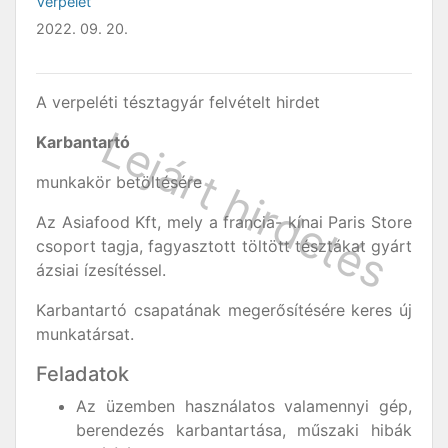
Verpelét
2022. 09. 20.
A verpeléti tésztagyár felvételt hirdet
Karbantartó
munkakör betöltésére
Az Asiafood Kft, mely a francia- kínai Paris Store
csoport tagja, fagyasztott töltött tésztákat gyárt
ázsiai ízesítéssel.
Karbantartó csapatának megerősítésére keres új
munkatársat.
Feladatok
Az üzemben használatos valamennyi gép,
berendezés karbantartása, műszaki hibák