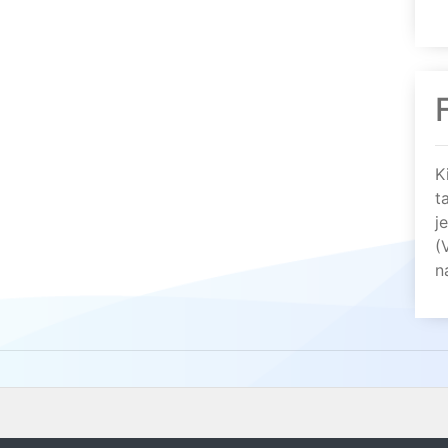
K
t
j
(
n