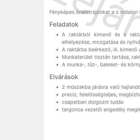
Fényképes önéletrajzokat a z oldalon 
Feladatok
A raktárból kimenő és a rakt
elhelyezése, mozgatása és nyilv
A raktárba beérkező, ill. kimenő 
Munkaterület tisztán tartása, rak
A munka-, tűz-, baleset- és körn
Elvárások
2 műszakba járásra való hajland
precíz, felelősségteljes, megbí
csapatban dolgozni tudás
targonca vezetői engedély meglét