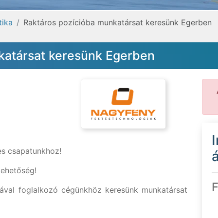
tika
Raktáros pozícióba munkatársat keresünk Egerben
katársat keresünk Egerben
tes csapatunkhoz!
á
lehetőség!
F
iával foglalkozó cégünkhöz keresünk munkatársat