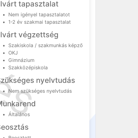
lvárt tapasztalat
Nem igényel tapasztalatot
1-2 év szakmai tapasztalat
lvárt végzettség
Szakiskola / szakmunkás képző
OKJ
Gimnázium
Szakközépiskola
Szükséges nyelvtudás
Nem szükséges nyelvtudás
Munkarend
Általános
Beosztás
Beosztott