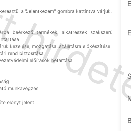
E
keresztül a "Jelentkezem" gombra kattintva várjuk.
E
árba beérkező termékek, alkatrészek szakszerű
ántartása
áruk kezelése, mozgatása, szállításra előkészítése
tári rend biztosítása
yezetvédelmi előírások betartása
óság
zható munkavégzés
e előnyt jelent