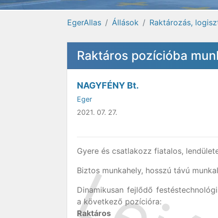
EgerAllas
Állások
Raktározás, logisz
Raktáros pozícióba mun
NAGYFÉNY Bt.
Eger
2021. 07. 27.
Gyere és csatlakozz fiatalos, lendüle
Biztos munkahely, hosszú távú munka
Dinamikusan fejlődő festéstechnológ
a következő pozícióra:
Raktáros