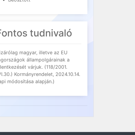
Fontos tudnivaló
izárólag magyar, illetve az EU
agországok állampolgárainak a
elentkezését várjuk. (118/2001.
VI.30.) Kormányrendelet, 2024.10.14.
api módosítása alapján.)