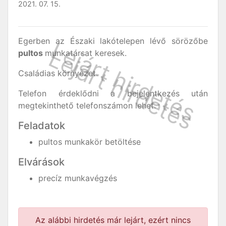
2021. 07. 15.
Egerben az Északi lakótelepen lévő sörözőbe
pultos
munkatársat keresek.
Családias környezet.
Telefon érdeklődni a bejelentkezés után
megtekinthető telefonszámon lehet.
Feladatok
pultos munkakör betöltése
Elvárások
precíz munkavégzés
Az alábbi hirdetés már lejárt, ezért nincs