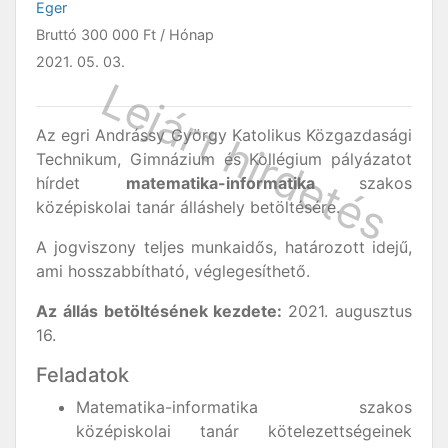
Eger
Bruttó
300 000 Ft
/ Hónap
2021. 05. 03.
Az egri Andrássy György Katolikus Közgazdasági
Technikum, Gimnázium és Kollégium pályázatot
hírdet
matematika-informatika
szakos
középiskolai tanár álláshely betöltésére.
A jogviszony teljes munkaidős, határozott idejű,
ami hosszabbítható, véglegesíthető.
Az állás betöltésének kezdete:
2021. augusztus
16.
Feladatok
Matematika-informatika szakos
középiskolai tanár kötelezettségeinek