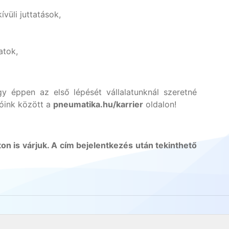
vüli juttatások,
atok,
y éppen az első lépését vállalatunknál szeretné
ióink között a
pneumatika.hu/karrier
oldalon!
on is várjuk. A cím bejelentkezés után tekinthető