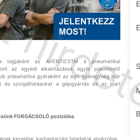
E
E
ns tagjaként az AVENTICSTM a pneumatikai
int az egyedi alkalmazások egyik piacvezető
bb pneumatika gyáraként az egri gyáregység már
t és szolgáltatásokat a gépgyártás és az ipari
resünk FORGÁCSOLÓ pozícióba
gépek kezelése, karbantartási feladatok elvégzése,