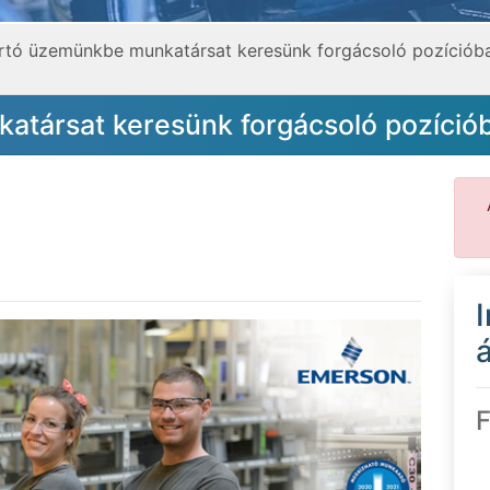
rtó üzemünkbe munkatársat keresünk forgácsoló pozíciób
társat keresünk forgácsoló pozíció
á
F