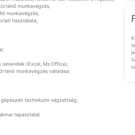
örténő munkavégzés,
álló munkavégzés,
lati használata,
K
t
a;
j
(
 ismeretek (Excel, Ms Office);
n
rténő munkavégzés vállalása;
, gépészeti technikumi végzettség;
akmai tapasztalat