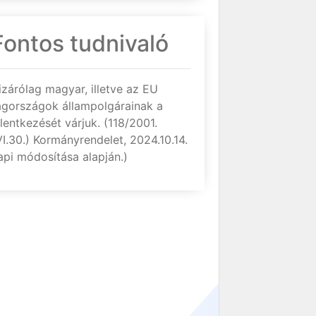
Fontos tudnivaló
izárólag magyar, illetve az EU
agországok állampolgárainak a
elentkezését várjuk. (118/2001.
VI.30.) Kormányrendelet, 2024.10.14.
api módosítása alapján.)