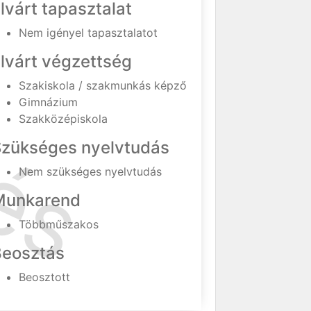
lvárt tapasztalat
Nem igényel tapasztalatot
lvárt végzettség
Szakiskola / szakmunkás képző
Gimnázium
Szakközépiskola
Szükséges nyelvtudás
Nem szükséges nyelvtudás
Munkarend
Többműszakos
Beosztás
Beosztott