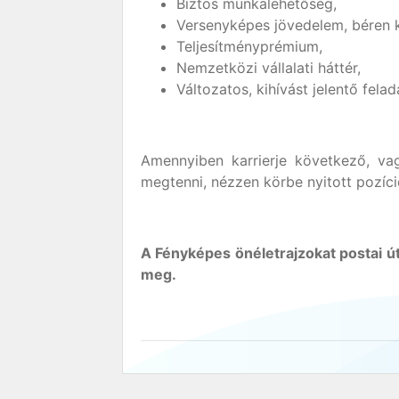
Biztos munkalehetőség,
Versenyképes jövedelem, béren kí
Teljesítményprémium,
Nemzetközi vállalati háttér,
Változatos, kihívást jelentő felad
Amennyiben karrierje következő, vag
megtenni, nézzen körbe nyitott pozíc
A Fényképes önéletrajzokat postai út
meg.