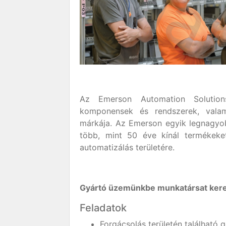
Az Emerson Automation Solutio
komponensek és rendszerek, valam
márkája. Az Emerson egyik legnagyo
több, mint 50 éve kínál termékeke
automatizálás területére.
Gyártó üzemünkbe munkatársat ke
Feladatok
Forgácsolás területén található 