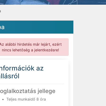
a
ba
Az alábbi hirdetés már lejárt, ezért
nincs lehetőség a jelentkezésre!
Információk az
llásról
oglalkoztatás jellege
Teljes munkaidő 8 óra