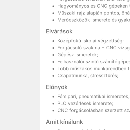
Hagyományos és CNC gépeken t
Műszaki rajz alapján pontos, ön
Mérőeszközök ismerete és gyakor
Elvárások
Középfokú iskolai végzettség;
Forgácsoló szakma + CNC vizsg
Gépész ismeretek;
Felhasználói szintű számítógépes
Több műszakos munkarendben tö
Csapatmunka, stressztűrés;
Előnyök
Fémipari, pneumatikai ismeretek
PLC vezérlések ismerete;
CNC forgácsolásban szerzett sz
Amit kínálunk