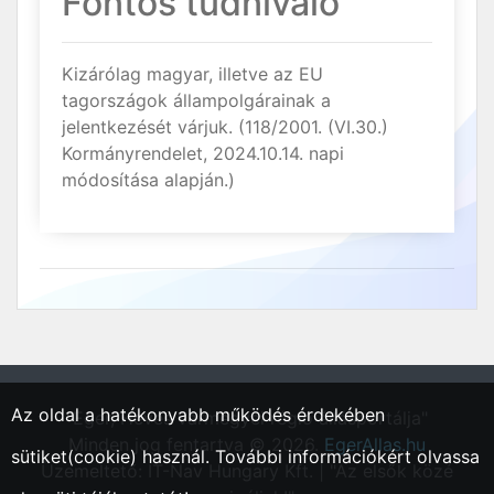
Fontos tudnivaló
Kizárólag magyar, illetve az EU
tagországok állampolgárainak a
jelentkezését várjuk. (118/2001. (VI.30.)
Kormányrendelet, 2024.10.14. napi
módosítása alapján.)
Az oldal a hatékonyabb működés érdekében
"Eger, Heves vármegyei régió állásportálja"
Minden jog fentartva © 2026.
EgerAllas.hu
sütiket(cookie) használ. További információkért olvassa
Üzemeltető: IT-Nav Hungary Kft. | "Az elsők közé