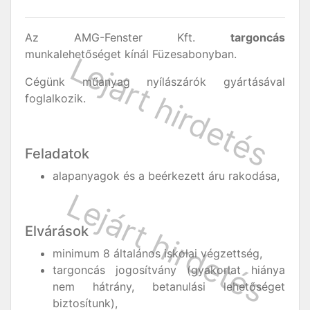
Az AMG-Fenster Kft.
targoncás
munkalehetőséget kínál Füzesabonyban.
Cégünk műanyag nyílászárók gyártásával
foglalkozik.
Feladatok
alapanyagok és a beérkezett áru rakodása,
Elvárások
minimum 8 általános iskolai végzettség,
targoncás jogosítvány (gyakorlat hiánya
nem hátrány, betanulási lehetőséget
biztosítunk),