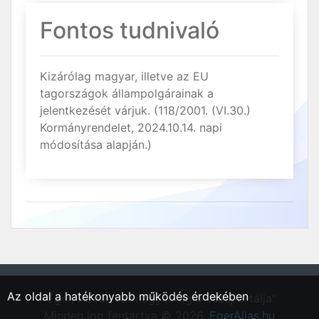
Fontos tudnivaló
Kizárólag magyar, illetve az EU
tagországok állampolgárainak a
jelentkezését várjuk. (118/2001. (VI.30.)
Kormányrendelet, 2024.10.14. napi
módosítása alapján.)
Az oldal a hatékonyabb működés érdekében
"Eger, Heves vármegyei régió állásportálja"
Minden jog fentartva © 2026.
EgerAllas.hu