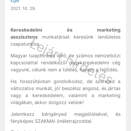
Eger
2021. 10. 29.
Kereskedelmi és marketing
asszisztens
munkatársat keresünk lendületes
csapatunkba.
Magyar tulajdonban lévő, de számos nemzetközi
kapcsolattal rendelkező nagykereskedelmi cég
vagyunk, célunk nem a túlélés, hanem a fejlődés.
Ha hosszútávban gondolkodsz, de szereted a
változatos munkát, jól beszélsz angolul, és jártas
vagy a kereskedelem, valamint a marketing
világában, akkor dolgozz velünk!
Jelentkezz bérigényed megjelölésével, és
fényképes SZAKMAI önéletrajzoddal.