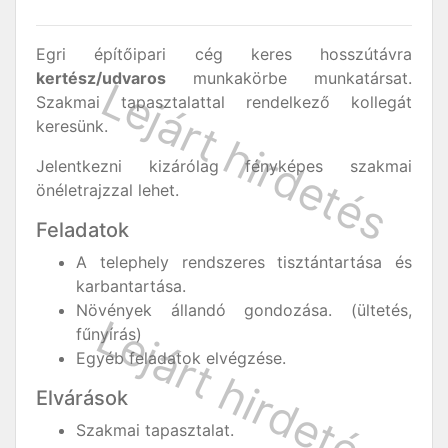
Egri építőipari cég keres hosszútávra
kertész/udvaros
munkakörbe munkatársat.
Szakmai tapasztalattal rendelkező kollegát
keresünk.
Jelentkezni kizárólag fényképes szakmai
önéletrajzzal lehet.
Feladatok
A telephely rendszeres tisztántartása és
karbantartása.
Növények állandó gondozása. (ültetés,
fűnyírás)
Egyéb feladatok elvégzése.
Elvárások
Szakmai tapasztalat.