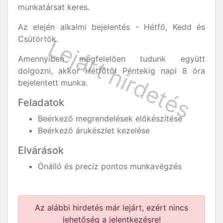
munkatársat keres.
Az elején alkalmi bejelentés - Hétfő, Kedd és
Csütörtök.
Amennyiben megfelelően tudunk együtt
dolgozni, akkor Hétfőtől Péntekig napi 8 óra
bejelentett munka.
Feladatok
Beérkező megrendelések előkészítése
Beérkező árukészlet kezelése
Elvárások
Önálló és precíz pontos munkavégzés
Az alábbi hirdetés már lejárt, ezért nincs
lehetőség a jelentkezésre!