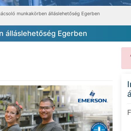
gácsoló munkakörben álláslehetőség Egerben
 álláslehetőség Egerben
á
F