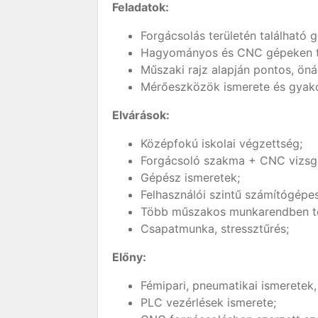
Feladatok:
Forgácsolás területén található 
Hagyományos és CNC gépeken 
Műszaki rajz alapján pontos, ön
Mérőeszközök ismerete és gyako
Elvárások:
Középfokú iskolai végzettség;
Forgácsoló szakma + CNC vizsg
Gépész ismeretek;
Felhasználói szintű számítógépes
Több műszakos munkarendben tö
Csapatmunka, stressztűrés;
Előny:
Fémipari, pneumatikai ismeretek
PLC vezérlések ismerete;