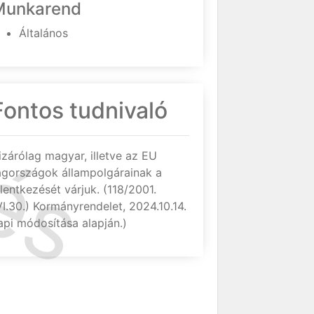
Munkarend
Általános
Fontos tudnivaló
izárólag magyar, illetve az EU
agországok állampolgárainak a
elentkezését várjuk. (118/2001.
VI.30.) Kormányrendelet, 2024.10.14.
api módosítása alapján.)