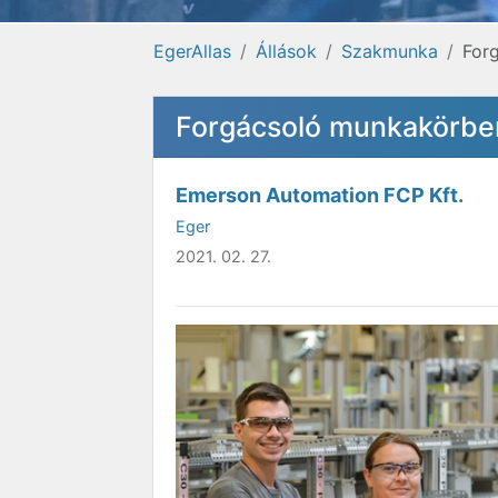
EgerAllas
Állások
Szakmunka
For
Forgácsoló munkakörben
Emerson Automation FCP Kft.
Eger
2021. 02. 27.