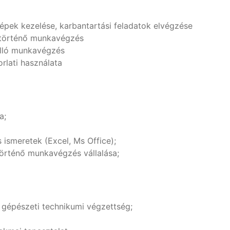
gépek kezelése, karbantartási feladatok elvégzése
történő munkavégzés
álló munkavégzés
rlati használata
a;
 ismeretek (Excel, Ms Office);
rténő munkavégzés vállalása;
, gépészeti technikumi végzettség;