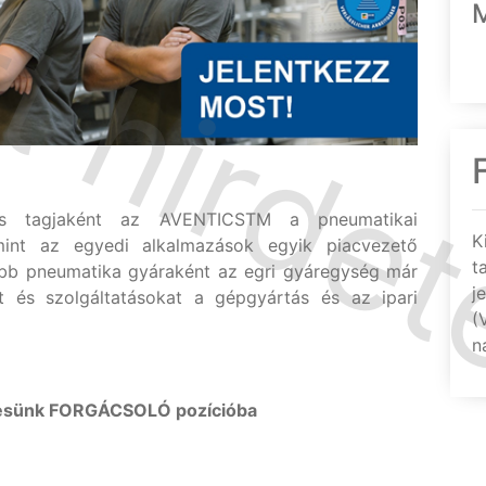
ns tagjaként az AVENTICSTM a pneumatikai
K
int az egyedi alkalmazások egyik piacvezető
t
bb pneumatika gyáraként az egri gyáregység már
j
t és szolgáltatásokat a gépgyártás és az ipari
(
n
resünk FORGÁCSOLÓ pozícióba