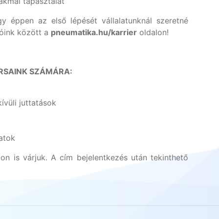
akmai tapasztalat
y éppen az első lépését vállalatunknál szeretné
ióink között a
pneumatika.hu/karrier
oldalon!
RSAINK SZÁMÁRA:
vüli juttatások
datok
on is várjuk. A cím bejelentkezés után tekinthető