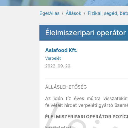
EgerAllas
Állások
Fizikai, segéd, be
Élelmiszeripari operátor
Asiafood Kft.
Verpelét
2022. 09. 20.
ÁLLÁSLEHETŐSÉG
Az idén tíz éves múltra visszatekint
felvételt hirdet verpeléti gyártó üzem
ÉLELMISZERIPARI OPERÁTOR POZÍC