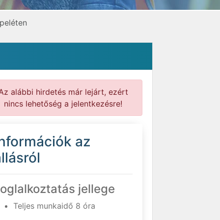
rpeléten
Az alábbi hirdetés már lejárt, ezért
nincs lehetőség a jelentkezésre!
Információk az
llásról
oglalkoztatás jellege
Teljes munkaidő 8 óra