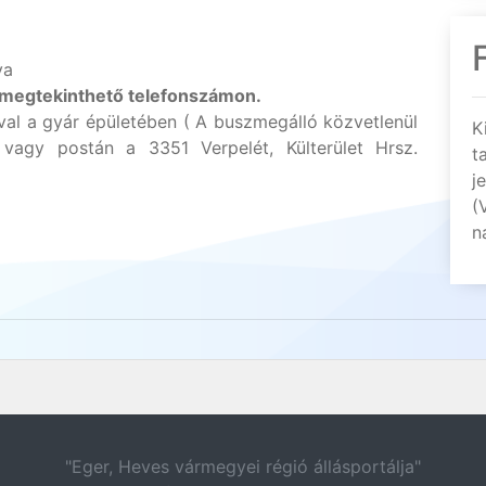
va
 megtekinthető telefonszámon.
val a gyár épületében ( A buszmegálló közvetlenül
K
) vagy postán a 3351 Verpelét, Külterület Hrsz.
t
j
(
n
"Eger, Heves vármegyei régió állásportálja"