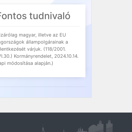
Fontos tudnivaló
izárólag magyar, illetve az EU
agországok állampolgárainak a
elentkezését várjuk. (118/2001.
VI.30.) Kormányrendelet, 2024.10.14.
api módosítása alapján.)