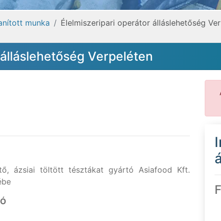
tanított munka
Élelmiszeripari operátor álláslehetőség Ve
 álláslehetőség Verpeléten
á
ő, ázsiai töltött tésztákat gyártó Asiafood Kft.
ébe
F
IÓ