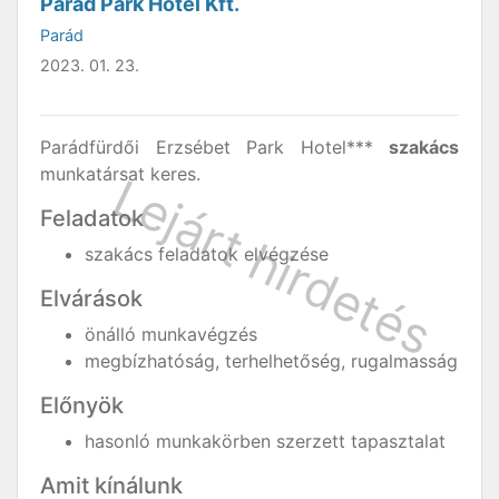
Parád Park Hotel Kft.
Parád
2023. 01. 23.
Parádfürdői Erzsébet Park Hotel***
szakács
munkatársat keres.
Feladatok
szakács feladatok elvégzése
Elvárások
önálló munkavégzés
megbízhatóság, terhelhetőség, rugalmasság
Előnyök
hasonló munkakörben szerzett tapasztalat
Amit kínálunk