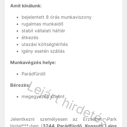
Amit kínálunk:
bejelentett 8 órás munkaviszony
rugalmas munkaidő
stabil vállalati háttér
étkezés
utazási költségtérítés
igény esetén szállás
Munkavégzés helye:
Parádfürdő
Bérezés:
megegyezés szerint
Jelentkezni személyesen az Erzsébet Park
Hotel***-ben (
3244 Parádfürdő, Kossuth Lajos