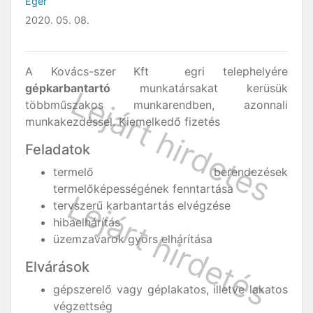
Eger
2020. 05. 08.
A Kovács-szer Kft egri telephelyére
gépkarbantartó
munkatársakat kerüsük
többműszakos munkarendben, azonnali
munkakezdéssel. Kiemelkedő fizetés
Feladatok
termelő berendezések
termelőképességének fenntartása
tervszerű karbantartás elvégzése
hibaelhárítás
üzemzavarok gyors elhárítása
Elvárások
gépszerelő vagy géplakatos, illetve lakatos
végzettség