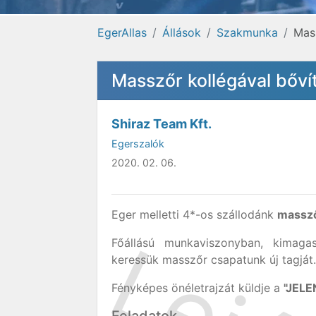
EgerAllas
Állások
Szakmunka
Mass
Masszőr kollégával bőví
Shiraz Team Kft.
Egerszalók
2020. 02. 06.
Eger melletti 4*-os szállodánk
massz
Főállású munkaviszonyban, kimaga
keressük masszőr csapatunk új tagját.
Fényképes önéletrajzát küldje a
"JEL