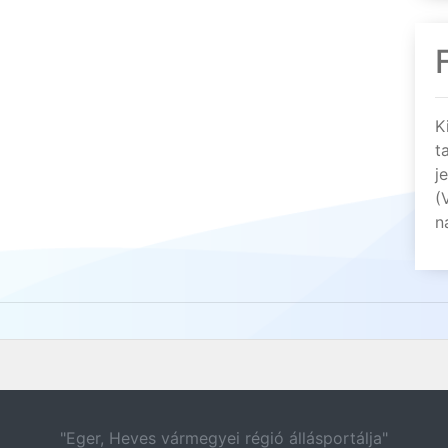
K
t
j
(
n
"Eger, Heves vármegyei régió állásportálja"