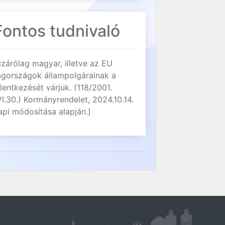
Fontos tudnivaló
izárólag magyar, illetve az EU
agországok állampolgárainak a
elentkezését várjuk. (118/2001.
VI.30.) Kormányrendelet, 2024.10.14.
api módosítása alapján.)