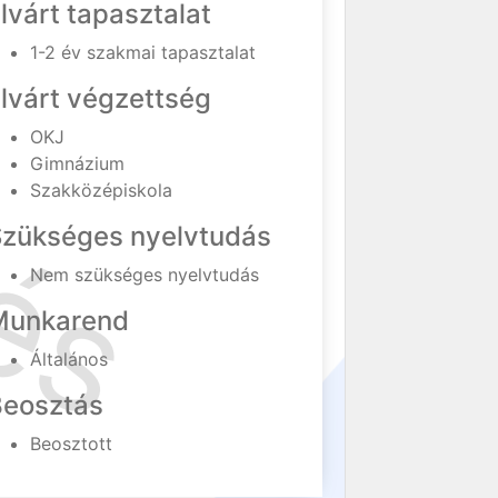
lvárt tapasztalat
1-2 év szakmai tapasztalat
lvárt végzettség
OKJ
Gimnázium
Szakközépiskola
Szükséges nyelvtudás
Nem szükséges nyelvtudás
Munkarend
Általános
Beosztás
Beosztott