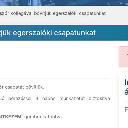
zőr kollégával bővítjük egerszalóki csapatunkat
tjük egerszalóki csapatunkat
őr
csapatát bővítjük.
á
sló bérezéssel 4 napos munkahetet biztosítva
F
ENTKEZEM"
gombra kattintva.