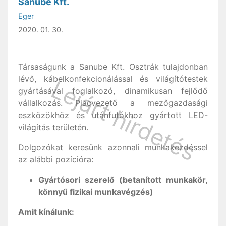
Sanube Kft.
Eger
2020. 01. 30.
Társaságunk a Sanube Kft. Osztrák tulajdonban
lévő, kábelkonfekcionálással és világítótestek
gyártásával foglalkozó, dinamikusan fejlődő
vállalkozás. Piacvezető a mezőgazdasági
eszközökhöz és utánfutókhoz gyártott LED-
világítás területén.
Dolgozókat keresünk azonnali munkakezdéssel
az alábbi pozícióra:
Gyártósori szerelő (betanított munkakör,
könnyű fizikai munkavégzés)
Amit kínálunk: