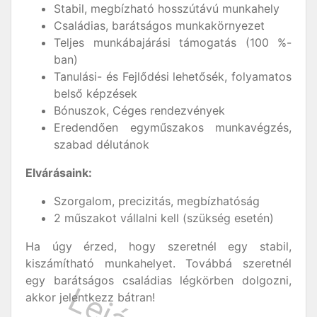
Stabil, megbízható hosszútávú munkahely
Családias, barátságos munkakörnyezet
Teljes munkábajárási támogatás (100 %-
ban)
Tanulási- és Fejlődési lehetősék, folyamatos
belső képzések
Bónuszok, Céges rendezvények
Eredendően egyműszakos munkavégzés,
szabad délutánok
Elvárásaink:
Szorgalom, precizitás, megbízhatóság
2 műszakot vállalni kell (szükség esetén)
Ha úgy érzed, hogy szeretnél egy stabil,
kiszámítható munkahelyet. Továbbá szeretnél
egy barátságos családias légkörben dolgozni,
akkor jelentkezz bátran!