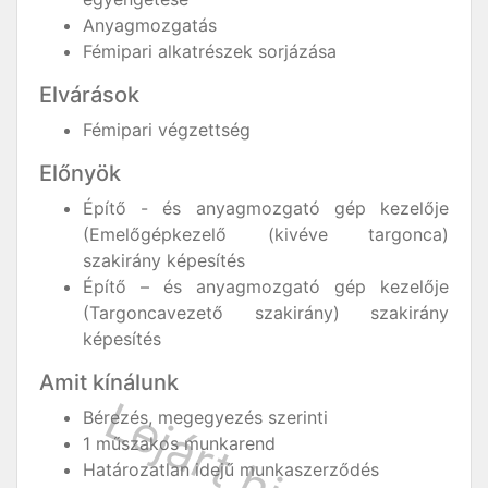
Anyagmozgatás
Fémipari alkatrészek sorjázása
Elvárások
Fémipari végzettség
Előnyök
Építő - és anyagmozgató gép kezelője
(Emelőgépkezelő (kivéve targonca)
szakirány képesítés
Építő – és anyagmozgató gép kezelője
(Targoncavezető szakirány) szakirány
képesítés
Amit kínálunk
Bérezés, megegyezés szerinti
1 műszakos munkarend
Határozatlan idejű munkaszerződés