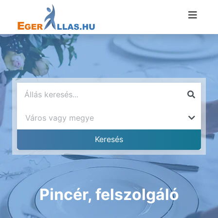
Pincér, felszolgáló