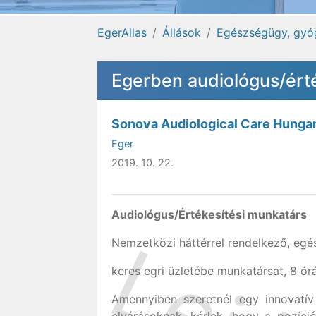
EgerAllas
Állások
Egészségügy, gyó
Egerben audiológus/ért
Sonova Audiological Care Hungar
Eger
2019. 10. 22.
Audiológus
/Értékesítési munkatárs
Nemzetközi háttérrel rendelkező, egé
keres egri üzletébe munkatársat, 8 ó
Amennyiben szeretnél egy innovatív 