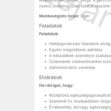
elvárásoknak, kérlek, hogy a pozíci
nyelvű önéletrajzodat küld el részünk
Munkavégzés
helye:
Eger
Feladatok
Feladatok:
Hallásgondozási feladatok elvé
Egyéni megoldások ajánlása
A készülékek személyre szabása
Üzletmenet zökkenőmentes bizto
Adminisztráció vezetése
Elvárások
Ha rád igaz, hogy:
Középfokú egészségügyi/audioló
Szeretnél fix munkaidőben dolgo
Értékesítési, és/vagy egészségügy