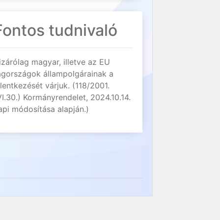
Fontos tudnivaló
izárólag magyar, illetve az EU
agországok állampolgárainak a
elentkezését várjuk. (118/2001.
VI.30.) Kormányrendelet, 2024.10.14.
api módosítása alapján.)