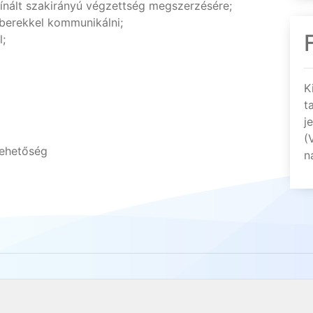
kínált szakirányú végzettség megszerzésére;
mberekkel kommunikálni;
;
K
t
j
(
lehetőség
n