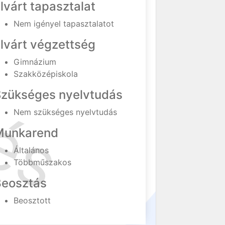
lvárt tapasztalat
Nem igényel tapasztalatot
lvárt végzettség
Gimnázium
Szakközépiskola
Szükséges nyelvtudás
Nem szükséges nyelvtudás
Munkarend
Általános
Többműszakos
Beosztás
Beosztott