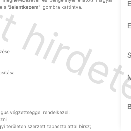
ó megnevezésével és bérigénnyel ellátott magyar
E
re a
"Jelentkezem"
gombra kattintva.
E
gzése
sítása
gus végzettséggel rendelkezel;
zni
i területen szerzett tapasztalattal bírsz;