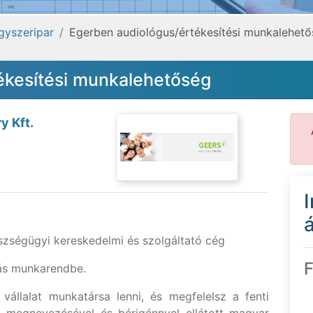
gyszeripar
Egerben audiológus/értékesítési munkalehet
ékesítési munkalehetőség
y Kft.
á
szségügyi kereskedelmi és szolgáltató cég
F
rás munkarendbe.
vállalat munkatársa lenni, és megfelelsz a fenti