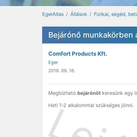
EgerAllas
Állások
Fizikai, segéd, be
Bejárónő munkakörben á
Comfort Products Kft.
Eger
2019. 09. 16.
Megbízható
bejárónőt
keresünk egy ir
Heti 1-2 alkalommal szükséges jönni.