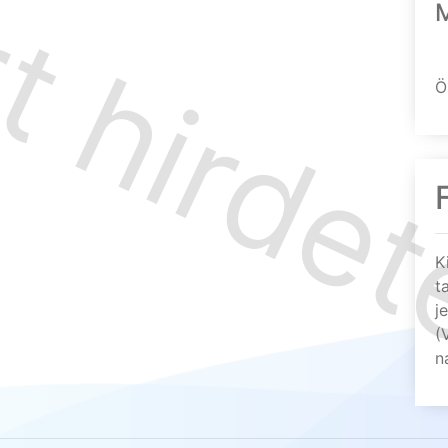
Ö
K
t
j
(
n