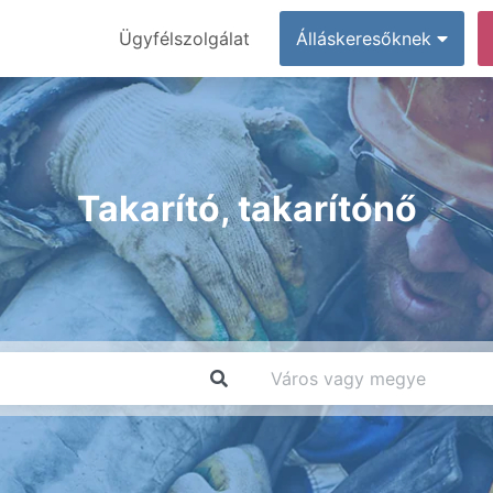
Ügyfélszolgálat
Álláskeresőknek
Takarító, takarítónő