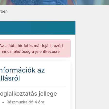
rben
Az alábbi hirdetés már lejárt, ezért
nincs lehetőség a jelentkezésre!
Információk az
llásról
oglalkoztatás jellege
Részmunkaidő 4 óra