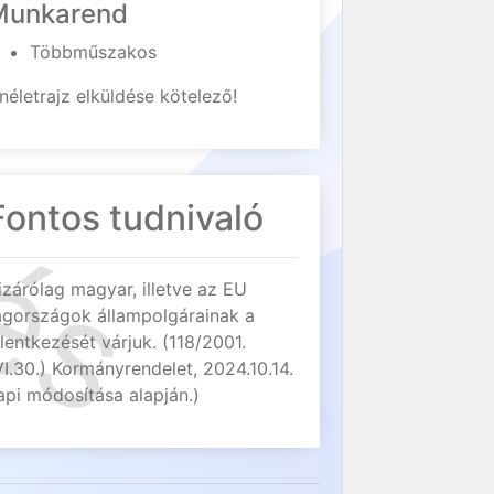
Munkarend
Többműszakos
néletrajz elküldése kötelező!
Fontos tudnivaló
izárólag magyar, illetve az EU
agországok állampolgárainak a
elentkezését várjuk. (118/2001.
VI.30.) Kormányrendelet, 2024.10.14.
api módosítása alapján.)