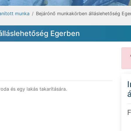
tanított munka
Bejárónő munkakörben álláslehetőség Ege
lláslehetőség Egerben
oda és egy lakás takarítására.
á
F