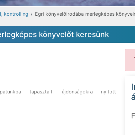
, kontrolling
Egri könyvelőirodába mérlegképes könyvel
érlegképes könyvelőt keresünk
atunkba tapasztalt, újdonságokra nyitott
á
F