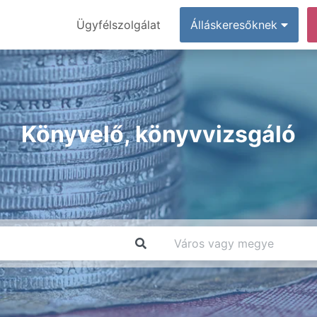
Ügyfélszolgálat
Álláskeresőknek
Könyvelő, könyvvizsgáló