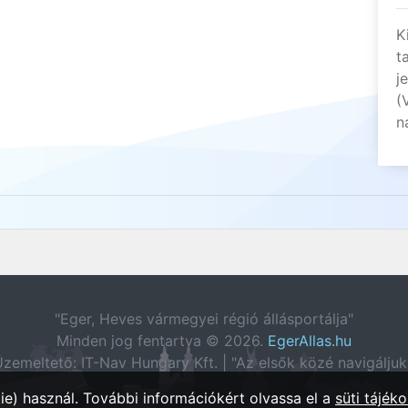
K
t
j
(
n
"Eger, Heves vármegyei régió állásportálja"
Minden jog fentartva © 2026.
EgerAllas.hu
zemeltető: IT-Nav Hungary Kft. | "Az elsők közé navigáljuk
e) használ. További információkért olvassa el a
süti tájéko