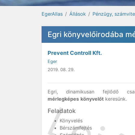
EgerAllas
Állások
Pénzügy, számvitel
Egri könyvelőirodába m
Prevent Controll Kft.
Eger
2019. 08. 29.
Egri, dinamikusan fejlődő csap
mérlegképes
könyvelőt
keresünk.
Feladatok
Könyvelés
Bérszámfejtés