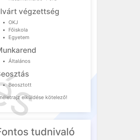
lvárt végzettség
OKJ
Főiskola
Egyetem
Munkarend
Általános
Beosztás
Beosztott
néletrajz elküldése kötelező!
Fontos tudnivaló