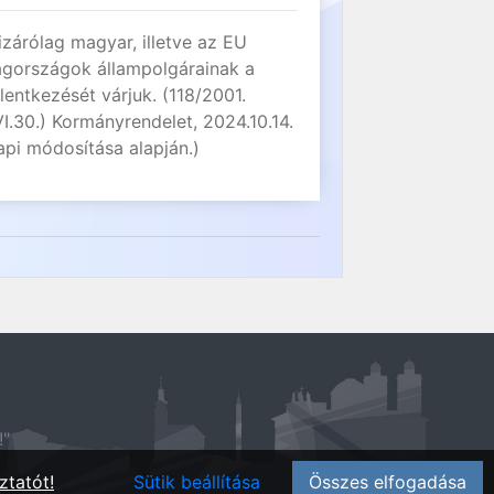
izárólag magyar, illetve az EU
agországok állampolgárainak a
elentkezését várjuk. (118/2001.
VI.30.) Kormányrendelet, 2024.10.14.
api módosítása alapján.)
!"
ztatót!
Sütik beállítása
Összes elfogadása