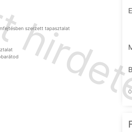
E
mfejtésben szerzett tapasztalat
ztalat
jóbarátod
Ö