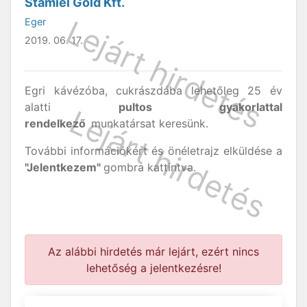
Stamiel Gold Kft.
Eger
2019. 06. 17.
Egri kávézóba, cukrászdába lehetőleg 25 év
alatti
pultos gyakorlattal
rendelkező
munkatársat keresünk.
További információkért és önéletrajz elküldése a
"Jelentkezem"
gombra kattintva.
Az alábbi hirdetés már lejárt, ezért nincs
lehetőség a jelentkezésre!