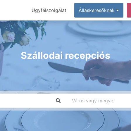
Ügyfélszolgálat
Álláskeresőknek
Szállodai recepciós