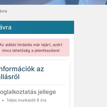
ávra
ávra
Az alábbi hirdetés már lejárt, ezért
nincs lehetőség a jelentkezésre!
Információk az
llásról
oglalkoztatás jellege
Teljes munkaidő 8 óra