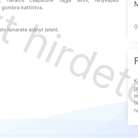
t, fiatalos csapatunk tagja lenni, fényképes
"
gombra kattintva.
Ö
v ismerete előnyt jelent.
K
t
j
(
n