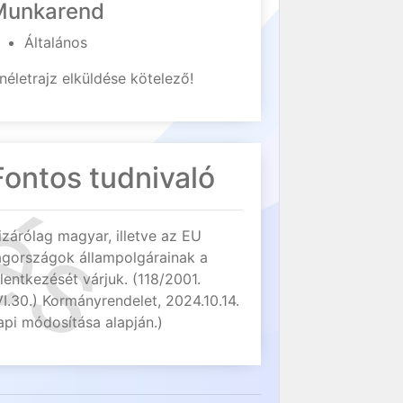
Munkarend
Általános
néletrajz elküldése kötelező!
Fontos tudnivaló
izárólag magyar, illetve az EU
agországok állampolgárainak a
elentkezését várjuk. (118/2001.
VI.30.) Kormányrendelet, 2024.10.14.
api módosítása alapján.)