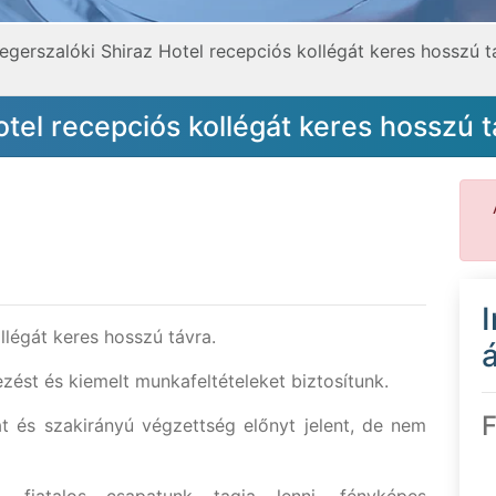
egerszalóki Shiraz Hotel recepciós kollégát keres hosszú t
otel recepciós kollégát keres hosszú t
llégát keres hosszú távra.
á
ést és kiemelt munkafeltételeket biztosítunk.
F
at és szakirányú végzettség előnyt jelent, de nem