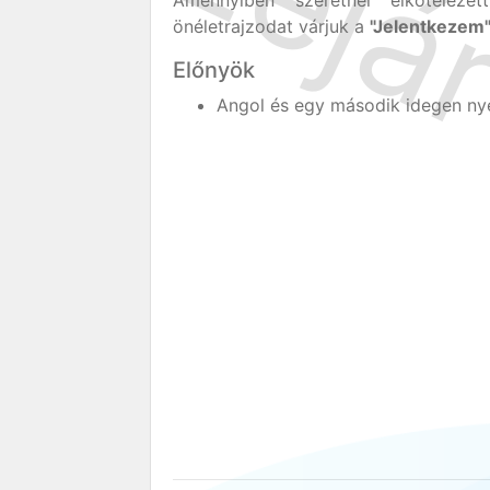
Amennyiben szeretnél elkötelezet
önéletrajzodat várjuk a
"Jelentkezem
Előnyök
Angol és egy második idegen nyel