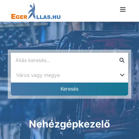
Nehézgépkezelő