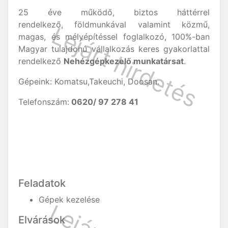
25 éve működő, biztos háttérrel
rendelkező, földmunkával valamint közmű,
magas, és mélyépítéssel foglalkozó, 100%-ban
Magyar tulajdonú vállalkozás keres gyakorlattal
rendelkező
Nehézgépkezelő munkatársat
.
Gépeink: Komatsu,Takeuchi, Doosan.
Telefonszám:
0620/ 97 278 41
Feladatok
Gépek kezelése
Elvárások