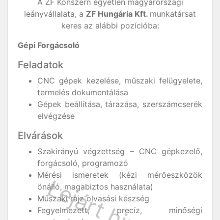
A ZF Konszern egyetlen magyarországi
leányvállalata, a
ZF Hungária Kft.
munkatársat
keres az alábbi pozícióba:
Gépi Forgácsoló
Feladatok
CNC gépek kezelése, műszaki felügyelete,
termelés dokumentálása
Gépek beállítása, tárazása, szerszámcserék
elvégzése
Elvárások
Szakirányú végzettség – CNC gépkezelő,
forgácsoló, programozó
Mérési ismeretek (kézi mérőeszközök
önálló, magabiztos használata)
Műszaki rajz olvasási készség
Fegyelmezett, precíz, minőségi